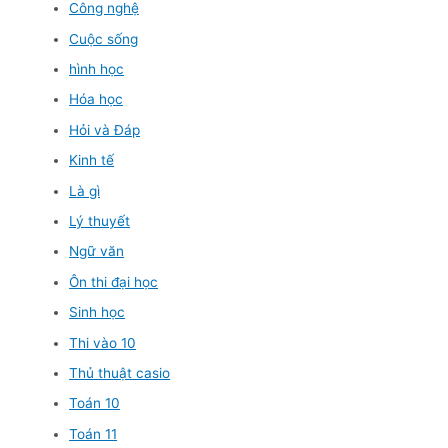
Công nghệ
Cuộc sống
hình học
Hóa học
Hỏi và Đáp
Kinh tế
Là gì
Lý thuyết
Ngữ văn
Ôn thi đại học
Sinh học
Thi vào 10
Thủ thuật casio
Toán 10
Toán 11