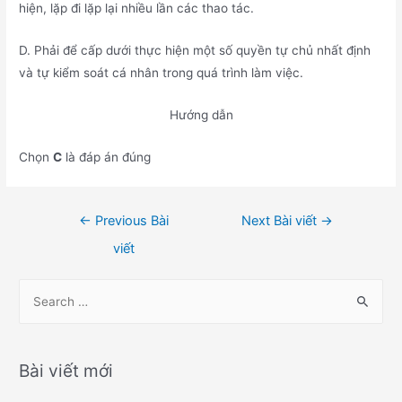
hiện, lặp đi lặp lại nhiều lần các thao tác.
D. Phải để cấp dưới thực hiện một số quyền tự chủ nhất định
và tự kiểm soát cá nhân trong quá trình làm việc.
Hướng dẫn
Chọn
C
là đáp án đúng
Điều
←
Previous Bài
Next Bài viết
→
hướng
viết
bài
viết
S
e
a
r
Bài viết mới
c