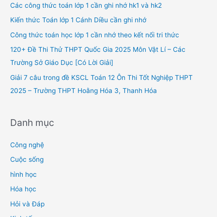
h
Các công thức toán lớp 1 cần ghi nhớ hk1 và hk2
f
Kiến thức Toán lớp 1 Cánh Diều cần ghi nhớ
o
Công thức toán học lớp 1 cần nhớ theo kết nối tri thức
r
120+ Đề Thi Thử THPT Quốc Gia 2025 Môn Vật Lí – Các
:
Trường Sở Giáo Dục [Có Lời Giải]
Giải 7 câu trong đề KSCL Toán 12 Ôn Thi Tốt Nghiệp THPT
2025 – Trường THPT Hoằng Hóa 3, Thanh Hóa
Danh mục
Công nghệ
Cuộc sống
hình học
Hóa học
Hỏi và Đáp