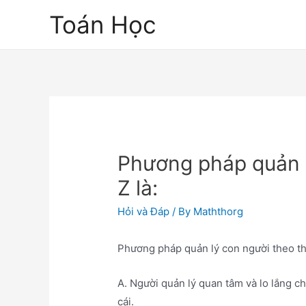
Skip
Toán Học
to
content
Phương pháp quản l
Z là:
Hỏi và Đáp
/ By
Maththorg
Phương pháp quản lý con người theo thu
A. Người quản lý quan tâm và lo lắng c
cái.