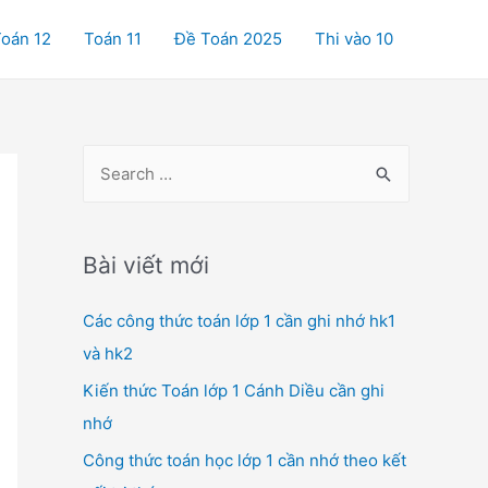
oán 12
Toán 11
Đề Toán 2025
Thi vào 10
S
e
a
r
Bài viết mới
c
Các công thức toán lớp 1 cần ghi nhớ hk1
h
và hk2
f
o
Kiến thức Toán lớp 1 Cánh Diều cần ghi
r
nhớ
:
Công thức toán học lớp 1 cần nhớ theo kết