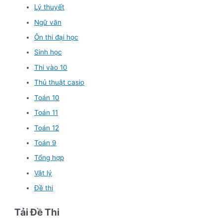
Lý thuyết
Ngữ văn
Ôn thi đại học
Sinh học
Thi vào 10
Thủ thuật casio
Toán 10
Toán 11
Toán 12
Toán 9
Tổng hợp
Vật lý
Đề thi
Tải Đề Thi