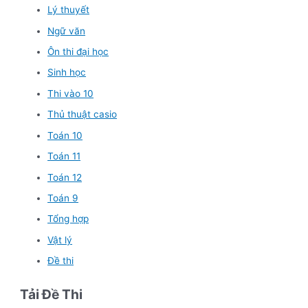
Lý thuyết
Ngữ văn
Ôn thi đại học
Sinh học
Thi vào 10
Thủ thuật casio
Toán 10
Toán 11
Toán 12
Toán 9
Tổng hợp
Vật lý
Đề thi
Tải Đề Thi