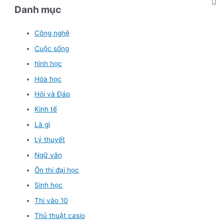
Danh mục
Công nghệ
Cuộc sống
hình học
Hóa học
Hỏi và Đáp
Kinh tế
Là gì
Lý thuyết
Ngữ văn
Ôn thi đại học
Sinh học
Thi vào 10
Thủ thuật casio