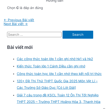
Hướng dẫn
Chọn
C
là đáp án đúng
Điều
←
Previous Bài viết
hướng
Next Bài viết
→
bài
viết
S
e
Bài viết mới
a
r
Các công thức toán lớp 1 cần ghi nhớ hk1 và hk2
c
Kiến thức Toán lớp 1 Cánh Diều cần ghi nhớ
h
f
Công thức toán học lớp 1 cần nhớ theo kết nối tri thức
o
120+ Đề Thi Thử THPT Quốc Gia 2025 Môn Vật Lí –
r
Các Trường Sở Giáo Dục [Có Lời Giải]
:
Giải 7 câu trong đề KSCL Toán 12 Ôn Thi Tốt Nghiệp
THPT 2025 – Trường THPT Hoằng Hóa 3, Thanh Hóa