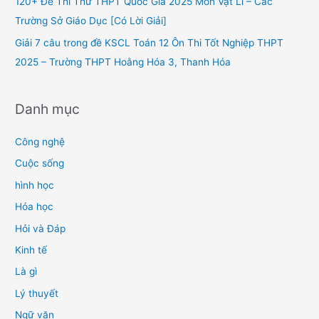
120+ Đề Thi Thử THPT Quốc Gia 2025 Môn Vật Lí – Các
:
Trường Sở Giáo Dục [Có Lời Giải]
Giải 7 câu trong đề KSCL Toán 12 Ôn Thi Tốt Nghiệp THPT
2025 – Trường THPT Hoằng Hóa 3, Thanh Hóa
Danh mục
Công nghệ
Cuộc sống
hình học
Hóa học
Hỏi và Đáp
Kinh tế
Là gì
Lý thuyết
Ngữ văn