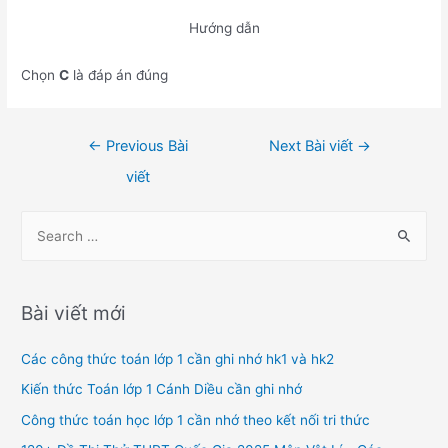
Hướng dẫn
Chọn
C
là đáp án đúng
Điều
←
Previous Bài
Next Bài viết
→
hướng
viết
bài
viết
S
e
a
r
Bài viết mới
c
h
Các công thức toán lớp 1 cần ghi nhớ hk1 và hk2
f
Kiến thức Toán lớp 1 Cánh Diều cần ghi nhớ
o
Công thức toán học lớp 1 cần nhớ theo kết nối tri thức
r