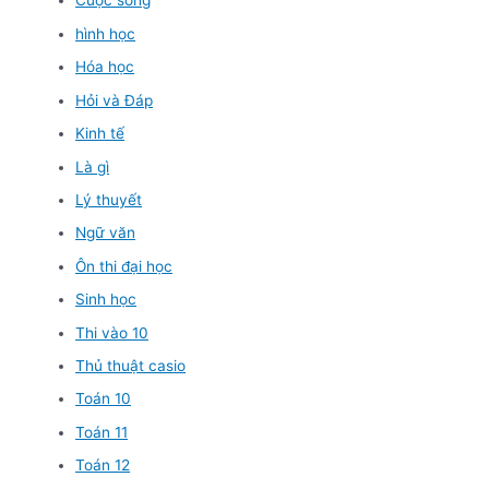
Cuộc sống
hình học
Hóa học
Hỏi và Đáp
Kinh tế
Là gì
Lý thuyết
Ngữ văn
Ôn thi đại học
Sinh học
Thi vào 10
Thủ thuật casio
Toán 10
Toán 11
Toán 12