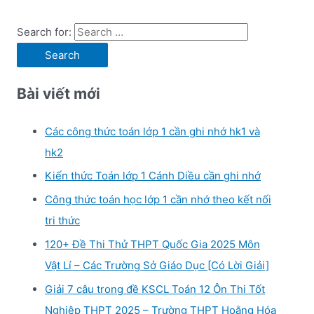
Search for:
Bài viết mới
Các công thức toán lớp 1 cần ghi nhớ hk1 và
hk2
Kiến thức Toán lớp 1 Cánh Diều cần ghi nhớ
Công thức toán học lớp 1 cần nhớ theo kết nối
tri thức
120+ Đề Thi Thử THPT Quốc Gia 2025 Môn
Vật Lí – Các Trường Sở Giáo Dục [Có Lời Giải]
Giải 7 câu trong đề KSCL Toán 12 Ôn Thi Tốt
Nghiệp THPT 2025 – Trường THPT Hoằng Hóa