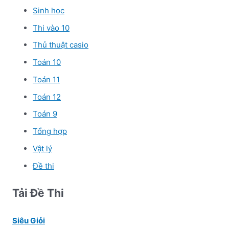
Sinh học
Thi vào 10
Thủ thuật casio
Toán 10
Toán 11
Toán 12
Toán 9
Tổng hợp
Vật lý
Đề thi
Tải Đề Thi
Siêu Giỏi