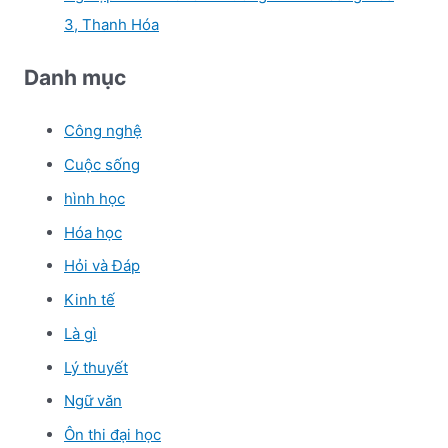
3, Thanh Hóa
Danh mục
Công nghệ
Cuộc sống
hình học
Hóa học
Hỏi và Đáp
Kinh tế
Là gì
Lý thuyết
Ngữ văn
Ôn thi đại học