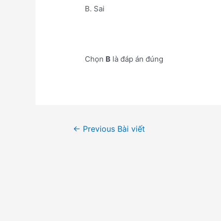
B. Sai
Chọn
B
là đáp án đúng
Điều
←
Previous Bài viết
hướng
bài
viết