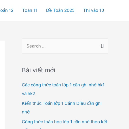
oán 12
Toán 11
Đề Toán 2025
Thi vào 10
S
e
a
r
Bài viết mới
c
Các công thức toán lớp 1 cần ghi nhớ hk1
h
và hk2
f
o
Kiến thức Toán lớp 1 Cánh Diều cần ghi
r
nhớ
:
Công thức toán học lớp 1 cần nhớ theo kết