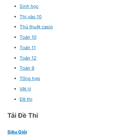
Sinh học
Thi vào 10
Thủ thuật casio
Toán 10
Toán 11
Toán 12
Toán 9
Tổng hợp
Vật lý
Đề thi
Tải Đề Thi
Siêu Giỏi