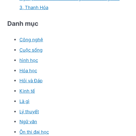
3, Thanh Hóa
Danh mục
Công nghệ
Cuộc sống
hình học
Hóa học
Hỏi và Đáp
Kinh tế
Là gì
Lý thuyết
Ngữ văn
Ôn thi đại học