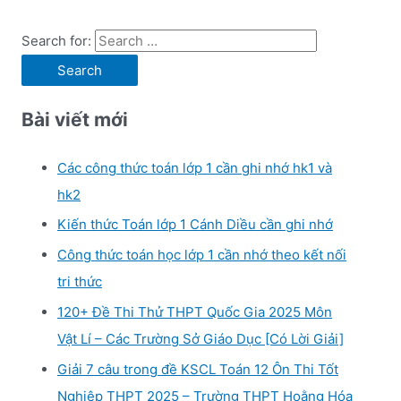
Search for:
Bài viết mới
Các công thức toán lớp 1 cần ghi nhớ hk1 và
hk2
Kiến thức Toán lớp 1 Cánh Diều cần ghi nhớ
Công thức toán học lớp 1 cần nhớ theo kết nối
tri thức
120+ Đề Thi Thử THPT Quốc Gia 2025 Môn
Vật Lí – Các Trường Sở Giáo Dục [Có Lời Giải]
Giải 7 câu trong đề KSCL Toán 12 Ôn Thi Tốt
Nghiệp THPT 2025 – Trường THPT Hoằng Hóa