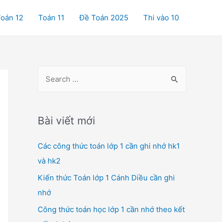
oán 12
Toán 11
Đề Toán 2025
Thi vào 10
S
e
a
r
Bài viết mới
c
Các công thức toán lớp 1 cần ghi nhớ hk1
h
và hk2
f
o
Kiến thức Toán lớp 1 Cánh Diều cần ghi
r
nhớ
:
Công thức toán học lớp 1 cần nhớ theo kết