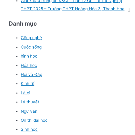
Giải 7 câu trong đề KSCL Toán 12 Ôn Thi Tốt Nghiệp
THPT 2025 – Trường THPT Hoằng Hóa 3, Thanh Hóa
Danh mục
Công nghệ
Cuộc sống
hình học
Hóa học
Hỏi và Đáp
Kinh tế
Là gì
Lý thuyết
Ngữ văn
Ôn thi đại học
Sinh học