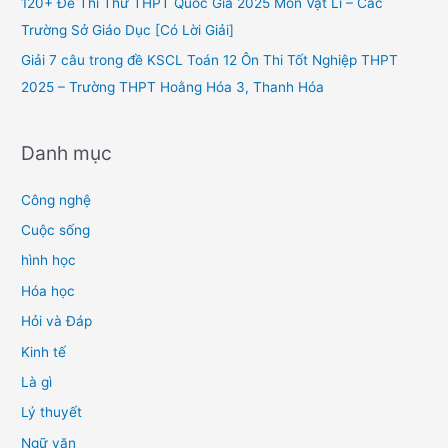
120+ Đề Thi Thử THPT Quốc Gia 2025 Môn Vật Lí – Các
:
Trường Sở Giáo Dục [Có Lời Giải]
Giải 7 câu trong đề KSCL Toán 12 Ôn Thi Tốt Nghiệp THPT
2025 – Trường THPT Hoằng Hóa 3, Thanh Hóa
Danh mục
Công nghệ
Cuộc sống
hình học
Hóa học
Hỏi và Đáp
Kinh tế
Là gì
Lý thuyết
Ngữ văn