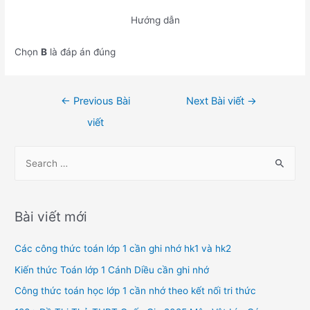
Hướng dẫn
Chọn
B
là đáp án đúng
Điều
←
Previous Bài
Next Bài viết
→
hướng
viết
bài
viết
S
e
a
r
Bài viết mới
c
h
Các công thức toán lớp 1 cần ghi nhớ hk1 và hk2
f
Kiến thức Toán lớp 1 Cánh Diều cần ghi nhớ
o
Công thức toán học lớp 1 cần nhớ theo kết nối tri thức
r