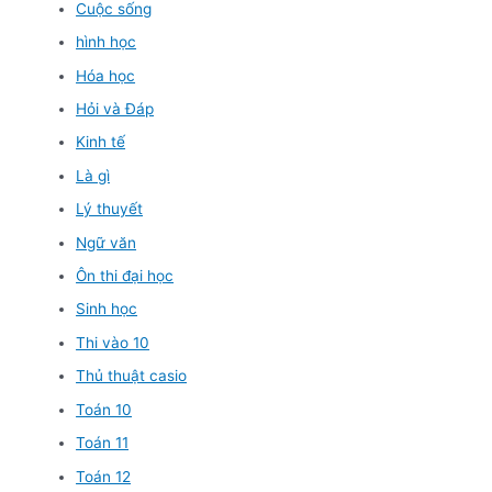
Cuộc sống
hình học
Hóa học
Hỏi và Đáp
Kinh tế
Là gì
Lý thuyết
Ngữ văn
Ôn thi đại học
Sinh học
Thi vào 10
Thủ thuật casio
Toán 10
Toán 11
Toán 12