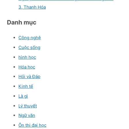
3, Thanh Hóa
Danh mục
Công nghệ
Cuộc sống
hình học
Hóa học
Hỏi và Đáp
Kinh tế
Là gì
Lý thuyết
Ngữ văn
Ôn thi đại học