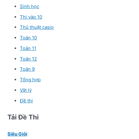
Sinh học
Thi vào 10
Thủ thuật casio
Toán 10
Toán 11
Toán 12
Toán 9
Tổng hợp
Vật lý
Đề thi
Tải Đề Thi
Siêu Giỏi