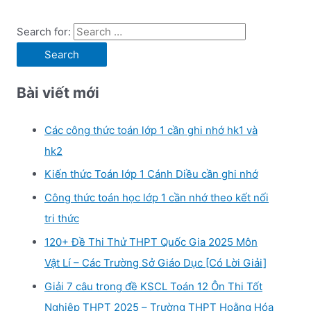
Search for:
Bài viết mới
Các công thức toán lớp 1 cần ghi nhớ hk1 và
hk2
Kiến thức Toán lớp 1 Cánh Diều cần ghi nhớ
Công thức toán học lớp 1 cần nhớ theo kết nối
tri thức
120+ Đề Thi Thử THPT Quốc Gia 2025 Môn
Vật Lí – Các Trường Sở Giáo Dục [Có Lời Giải]
Giải 7 câu trong đề KSCL Toán 12 Ôn Thi Tốt
Nghiệp THPT 2025 – Trường THPT Hoằng Hóa