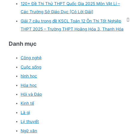
120+ Đề Thi Thử THPT Quốc Gia 2025 Môn Vật Lí –
Các Trường Sở Giáo Dục [Có Lời Giải]
Giải 7 câu trong đề KSCL Toán 12 Ôn Thi Tốt Nghiệp
THPT 2025 – Trường THPT Hoằng Hóa 3, Thanh Hóa
Danh mục
Công nghệ
Cuộc sống
hình học
Hóa học
Hỏi và Đáp
Kinh tế
Là gì
Lý thuyết
Ngữ văn