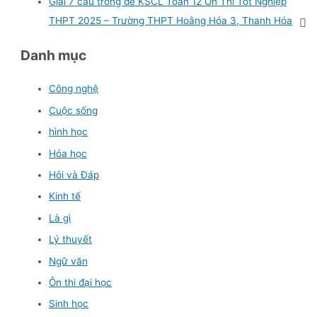
Giải 7 câu trong đề KSCL Toán 12 Ôn Thi Tốt Nghiệp
THPT 2025 – Trường THPT Hoằng Hóa 3, Thanh Hóa
Danh mục
Công nghệ
Cuộc sống
hình học
Hóa học
Hỏi và Đáp
Kinh tế
Là gì
Lý thuyết
Ngữ văn
Ôn thi đại học
Sinh học