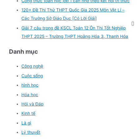
Công thức toán học lớp 1 cần nhớ theo kết nối tri thức
120+ Đề Thi Thử THPT Quốc Gia 2025 Môn Vật Lí –
Các Trường Sở Giáo Dục [Có Lời Giải]
Giải 7 câu trong đề KSCL Toán 12 Ôn Thi Tốt Nghiệp
THPT 2025 – Trường THPT Hoằng Hóa 3, Thanh Hóa
Danh mục
Công nghệ
Cuộc sống
hình học
Hóa học
Hỏi và Đáp
Kinh tế
Là gì
Lý thuyết