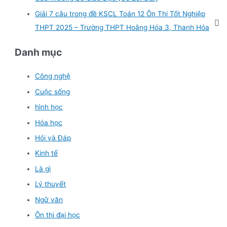
:
Giải 7 câu trong đề KSCL Toán 12 Ôn Thi Tốt Nghiệp
THPT 2025 – Trường THPT Hoằng Hóa 3, Thanh Hóa
Danh mục
Công nghệ
Cuộc sống
hình học
Hóa học
Hỏi và Đáp
Kinh tế
Là gì
Lý thuyết
Ngữ văn
Ôn thi đại học