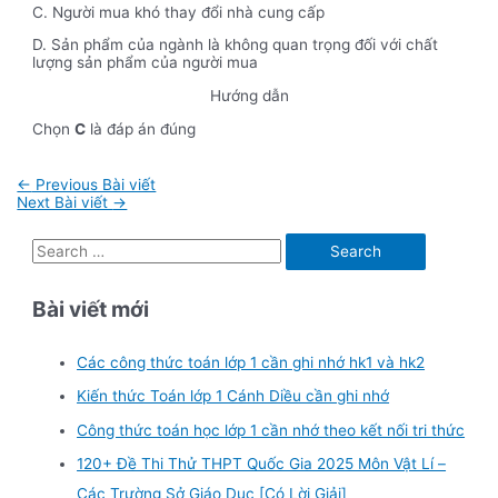
C. Người mua khó thay đổi nhà cung cấp
D. Sản phẩm của ngành là không quan trọng đối với chất
lượng sản phẩm của người mua
Hướng dẫn
Chọn
C
là đáp án đúng
Điều
←
Previous Bài viết
hướng
Next Bài viết
→
bài
viết
S
e
Bài viết mới
a
r
Các công thức toán lớp 1 cần ghi nhớ hk1 và hk2
c
Kiến thức Toán lớp 1 Cánh Diều cần ghi nhớ
h
f
Công thức toán học lớp 1 cần nhớ theo kết nối tri thức
o
120+ Đề Thi Thử THPT Quốc Gia 2025 Môn Vật Lí –
r
Các Trường Sở Giáo Dục [Có Lời Giải]