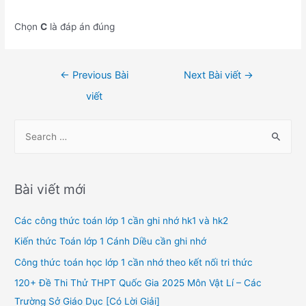
Chọn
C
là đáp án đúng
Điều
←
Previous Bài
Next Bài viết
→
hướng
viết
bài
viết
S
e
a
r
Bài viết mới
c
h
Các công thức toán lớp 1 cần ghi nhớ hk1 và hk2
f
Kiến thức Toán lớp 1 Cánh Diều cần ghi nhớ
o
Công thức toán học lớp 1 cần nhớ theo kết nối tri thức
r
120+ Đề Thi Thử THPT Quốc Gia 2025 Môn Vật Lí – Các
:
Trường Sở Giáo Dục [Có Lời Giải]