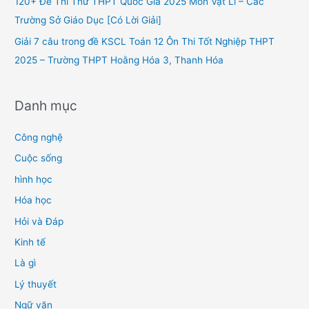
120+ Đề Thi Thử THPT Quốc Gia 2025 Môn Vật Lí – Các
:
Trường Sở Giáo Dục [Có Lời Giải]
Giải 7 câu trong đề KSCL Toán 12 Ôn Thi Tốt Nghiệp THPT
2025 – Trường THPT Hoằng Hóa 3, Thanh Hóa
Danh mục
Công nghệ
Cuộc sống
hình học
Hóa học
Hỏi và Đáp
Kinh tế
Là gì
Lý thuyết
Ngữ văn