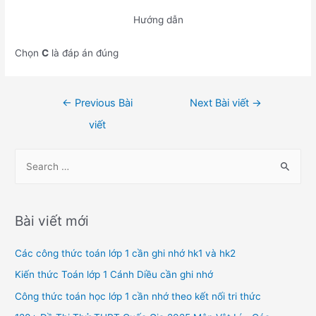
Hướng dẫn
Chọn
C
là đáp án đúng
Điều
←
Previous Bài
Next Bài viết
→
hướng
viết
bài
viết
S
e
a
r
Bài viết mới
c
h
Các công thức toán lớp 1 cần ghi nhớ hk1 và hk2
f
Kiến thức Toán lớp 1 Cánh Diều cần ghi nhớ
o
Công thức toán học lớp 1 cần nhớ theo kết nối tri thức
r