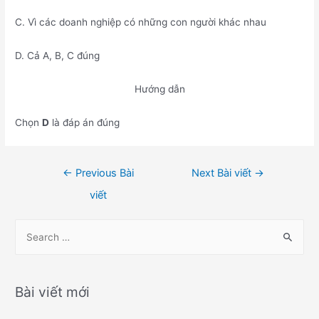
C. Vì các doanh nghiệp có những con người khác nhau
D. Cả A, B, C đúng
Hướng dẫn
Chọn
D
là đáp án đúng
Điều
←
Previous Bài
Next Bài viết
→
hướng
viết
bài
viết
S
e
a
r
Bài viết mới
c