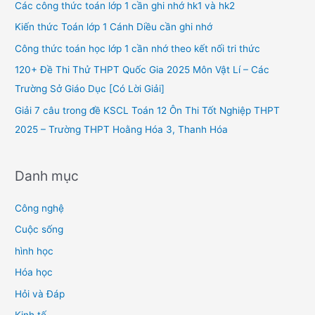
h
Các công thức toán lớp 1 cần ghi nhớ hk1 và hk2
f
Kiến thức Toán lớp 1 Cánh Diều cần ghi nhớ
o
Công thức toán học lớp 1 cần nhớ theo kết nối tri thức
r
120+ Đề Thi Thử THPT Quốc Gia 2025 Môn Vật Lí – Các
:
Trường Sở Giáo Dục [Có Lời Giải]
Giải 7 câu trong đề KSCL Toán 12 Ôn Thi Tốt Nghiệp THPT
2025 – Trường THPT Hoằng Hóa 3, Thanh Hóa
Danh mục
Công nghệ
Cuộc sống
hình học
Hóa học
Hỏi và Đáp