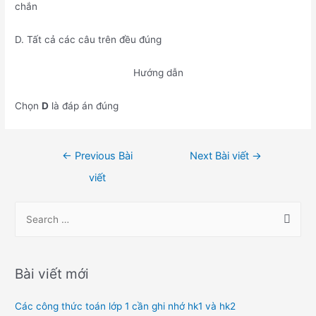
chắn
D. Tất cả các câu trên đều đúng
Hướng dẫn
Chọn
D
là đáp án đúng
Điều
←
Previous Bài
Next Bài viết
→
hướng
viết
bài
viết
S
e
a
r
Bài viết mới
c
h
Các công thức toán lớp 1 cần ghi nhớ hk1 và hk2