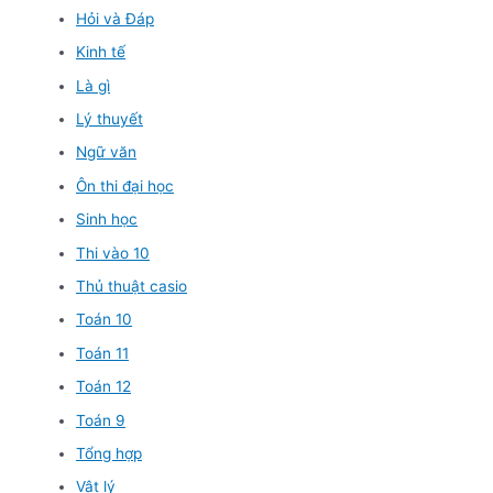
Hỏi và Đáp
Kinh tế
Là gì
Lý thuyết
Ngữ văn
Ôn thi đại học
Sinh học
Thi vào 10
Thủ thuật casio
Toán 10
Toán 11
Toán 12
Toán 9
Tổng hợp
Vật lý