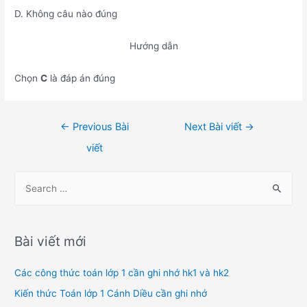
D. Không câu nào đúng
Hướng dẫn
Chọn
C
là đáp án đúng
Điều
←
Previous Bài
Next Bài viết
→
hướng
viết
bài
viết
S
e
a
r
Bài viết mới
c
h
Các công thức toán lớp 1 cần ghi nhớ hk1 và hk2
f
Kiến thức Toán lớp 1 Cánh Diều cần ghi nhớ