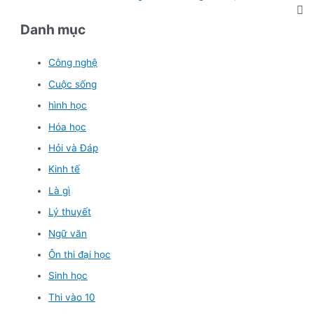
Danh mục
Công nghệ
Cuộc sống
hình học
Hóa học
Hỏi và Đáp
Kinh tế
Là gì
Lý thuyết
Ngữ văn
Ôn thi đại học
Sinh học
Thi vào 10