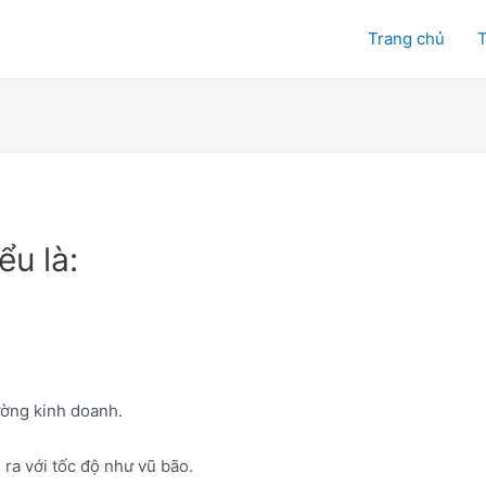
Trang chủ
T
u là:
ường kinh doanh.
 với tốc độ như vũ bão.