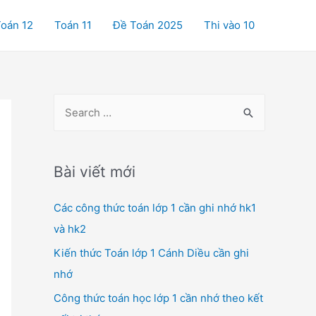
oán 12
Toán 11
Đề Toán 2025
Thi vào 10
S
e
a
r
Bài viết mới
c
Các công thức toán lớp 1 cần ghi nhớ hk1
h
và hk2
f
o
Kiến thức Toán lớp 1 Cánh Diều cần ghi
r
nhớ
:
Công thức toán học lớp 1 cần nhớ theo kết