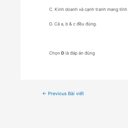
C. Kinh doanh và cạnh tranh mang tính 
D. Cả a, b & c đều đúng.
Chọn
D
là đáp án đúng
Điều
←
Previous Bài viết
hướng
bài
viết