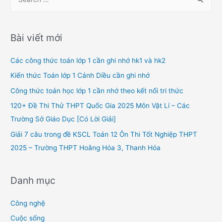
e
a
r
Bài viết mới
c
h
Các công thức toán lớp 1 cần ghi nhớ hk1 và hk2
f
Kiến thức Toán lớp 1 Cánh Diều cần ghi nhớ
o
Công thức toán học lớp 1 cần nhớ theo kết nối tri thức
r
120+ Đề Thi Thử THPT Quốc Gia 2025 Môn Vật Lí – Các
:
Trường Sở Giáo Dục [Có Lời Giải]
Giải 7 câu trong đề KSCL Toán 12 Ôn Thi Tốt Nghiệp THPT
2025 – Trường THPT Hoằng Hóa 3, Thanh Hóa
Danh mục
Công nghệ
Cuộc sống