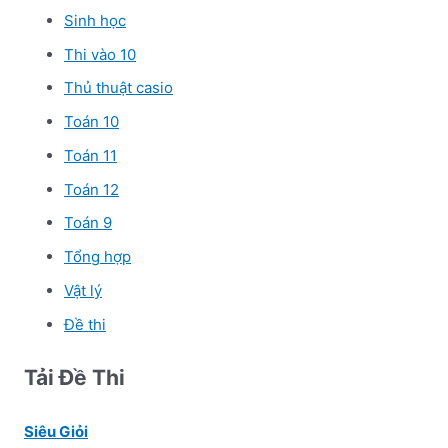
Sinh học
Thi vào 10
Thủ thuật casio
Toán 10
Toán 11
Toán 12
Toán 9
Tổng hợp
Vật lý
Đề thi
Tải Đề Thi
Siêu Giỏi