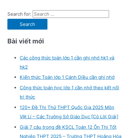
Search for:
Bài viết mới
Các công thức toán lớp 1 cần ghi nhớ hk1 và
hk2
Kiến thức Toán lớp 1 Cánh Diều cần ghi nhớ
Công thức toán học lớp 1 cần nhớ theo kết nối
tri thức
120+ Đề Thi Thử THPT Quốc Gia 2025 Môn
Vật Lí – Các Trường Sở Giáo Dục [Có Lời Giải]
Giải 7 câu trong đề KSCL Toán 12 Ôn Thi Tốt
Nghiệp THPT 2025 – Trường THPT Hoằng Hóa