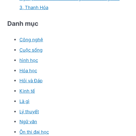
3, Thanh Hóa
Danh mục
Công nghệ
Cuộc sống
hình học
Hóa học
Hỏi và Đáp
Kinh tế
Là gì
Lý thuyết
Ngữ văn
Ôn thi đại học