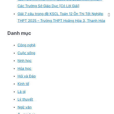
Các Trường Sở Giáo Dục [Có Lời Giải]
Giải 7 câu trong đề KSCL Toán 12 Ôn Thi Tốt Nghiệp
THPT 2025 – Trường THPT Hoằng Hóa 3, Thanh Hóa
Danh mục
Công nghệ
Cuộc sống
hình học
Hóa học
Hỏi và Đáp
Kinh tế
Là gì
Lý thuyết
Ngữ văn