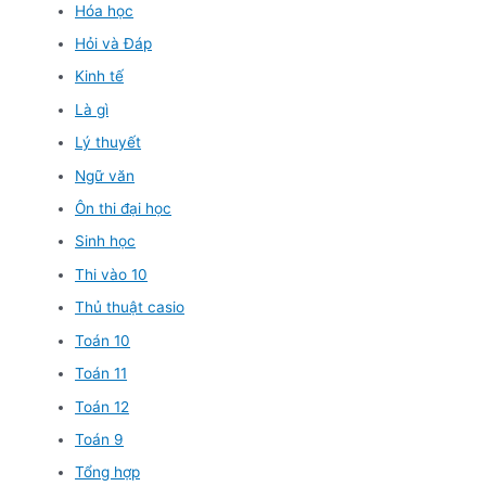
Hóa học
Hỏi và Đáp
Kinh tế
Là gì
Lý thuyết
Ngữ văn
Ôn thi đại học
Sinh học
Thi vào 10
Thủ thuật casio
Toán 10
Toán 11
Toán 12
Toán 9
Tổng hợp