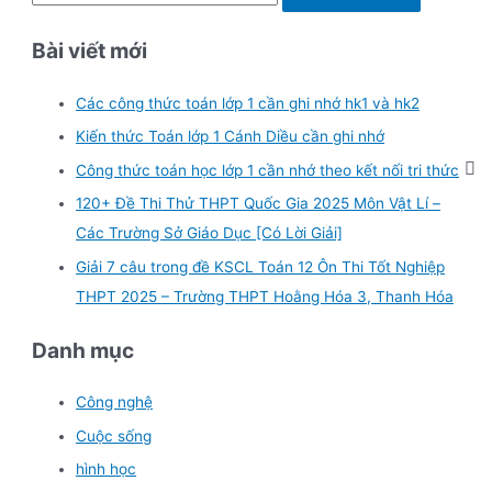
e
Bài viết mới
a
r
Các công thức toán lớp 1 cần ghi nhớ hk1 và hk2
c
Kiến thức Toán lớp 1 Cánh Diều cần ghi nhớ
h
f
Công thức toán học lớp 1 cần nhớ theo kết nối tri thức
o
120+ Đề Thi Thử THPT Quốc Gia 2025 Môn Vật Lí –
r
Các Trường Sở Giáo Dục [Có Lời Giải]
:
Giải 7 câu trong đề KSCL Toán 12 Ôn Thi Tốt Nghiệp
THPT 2025 – Trường THPT Hoằng Hóa 3, Thanh Hóa
Danh mục
Công nghệ
Cuộc sống
hình học