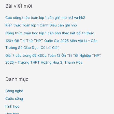
r
Bài viết mới
c
h
Các công thức toán lớp 1 cần ghi nhớ hk1 và hk2
f
Kiến thức Toán lớp 1 Cánh Diều cần ghi nhớ
o
Công thức toán học lớp 1 cần nhớ theo kết nối tri thức
r
120+ Đề Thi Thử THPT Quốc Gia 2025 Môn Vật Lí – Các
:
Trường Sở Giáo Dục [Có Lời Giải]
Giải 7 câu trong đề KSCL Toán 12 Ôn Thi Tốt Nghiệp THPT
2025 – Trường THPT Hoằng Hóa 3, Thanh Hóa
Danh mục
Công nghệ
Cuộc sống
hình học