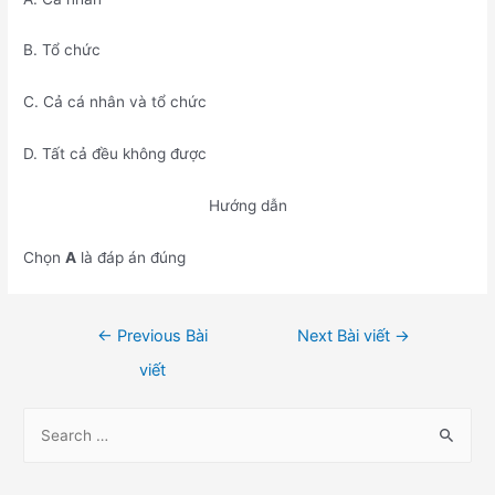
B. Tổ chức
C. Cả cá nhân và tổ chức
D. Tất cả đều không được
Hướng dẫn
Chọn
A
là đáp án đúng
Điều
←
Previous Bài
Next Bài viết
→
hướng
viết
bài
viết
S
e
a