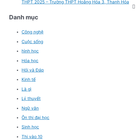
THPT 2025 – Trường THPT Hoằng Hóa 3, Thanh Hóa
Danh mục
Công nghệ
Cuộc sống
hình học
Hóa học
Hỏi và Đáp
Kinh tế
Là gì
Lý thuyết
Ngữ văn
Ôn thi đại học
Sinh học
Thi vào 10