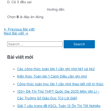
D. Cả 3 đều sai
Hướng dẫn
Chọn
B
là đáp án đúng
Điều
←
Previous Bài viết
hướng
Next Bài viết
→
bài
viết
S
e
Bài viết mới
a
r
Các công thức toán lớp 1 cần ghi nhớ hk1 và hk2
c
Kiến thức Toán lớp 1 Cánh Diều cần ghi nhớ
h
f
Công thức toán học lớp 1 cần nhớ theo kết nối tri thức
o
120+ Đề Thi Thử THPT Quốc Gia 2025 Môn Vật Lí –
r
Các Trường Sở Giáo Dục [Có Lời Giải]
:
Giải 7 câu trong đề KSCL Toán 12 Ôn Thi Tốt Nghiệp