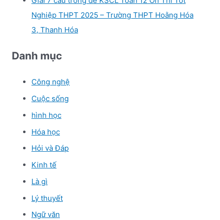
Giải 7 câu trong đề KSCL Toán 12 Ôn Thi Tốt
Nghiệp THPT 2025 – Trường THPT Hoằng Hóa
3, Thanh Hóa
Danh mục
Công nghệ
Cuộc sống
hình học
Hóa học
Hỏi và Đáp
Kinh tế
Là gì
Lý thuyết
Ngữ văn