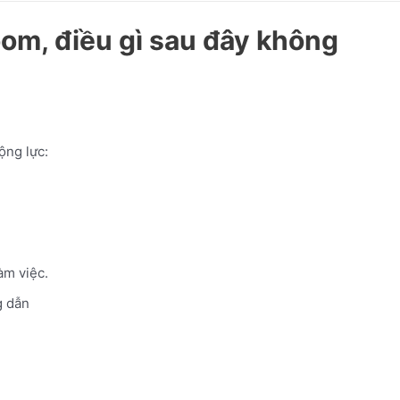
om, điều gì sau đây không
ộng lực:
àm việc.
 dẫn