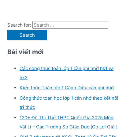
Search for:
Bài viết mới
Các công thức toán lớp 1 cần ghi nhớ hk1 và
hk2
Kiến thức Toán lớp 1 Cánh Diều cần ghi nhớ
Công thức toán học lớp 1 cần nhớ theo kết nối
tri thức
120+ Đề Thi Thử THPT Quốc Gia 2025 Môn
Vật Lí – Các Trường Sở Giáo Dục [Có Lời Giải]