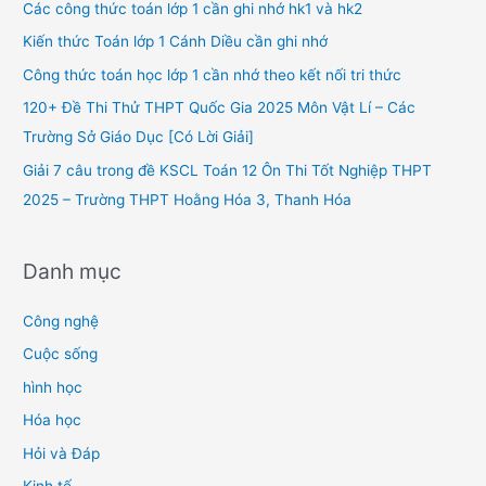
h
Các công thức toán lớp 1 cần ghi nhớ hk1 và hk2
f
Kiến thức Toán lớp 1 Cánh Diều cần ghi nhớ
o
Công thức toán học lớp 1 cần nhớ theo kết nối tri thức
r
120+ Đề Thi Thử THPT Quốc Gia 2025 Môn Vật Lí – Các
:
Trường Sở Giáo Dục [Có Lời Giải]
Giải 7 câu trong đề KSCL Toán 12 Ôn Thi Tốt Nghiệp THPT
2025 – Trường THPT Hoằng Hóa 3, Thanh Hóa
Danh mục
Công nghệ
Cuộc sống
hình học
Hóa học
Hỏi và Đáp