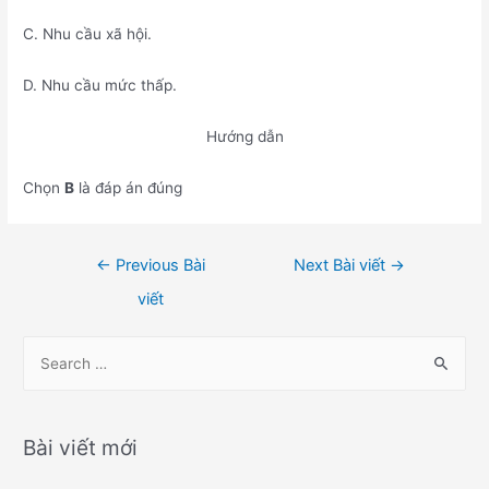
C. Nhu cầu xã hội.
D. Nhu cầu mức thấp.
Hướng dẫn
Chọn
B
là đáp án đúng
Điều
←
Previous Bài
Next Bài viết
→
hướng
viết
bài
viết
S
e
a
r
Bài viết mới
c