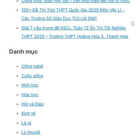
Công thức toán học lớp 1 cần nhớ theo kết nối tri thức
120+ Đề Thi Thử THPT Quốc Gia 2025 Môn Vật Lí –
Các Trường Sở Giáo Dục [Có Lời Giải]
Giải 7 câu trong đề KSCL Toán 12 Ôn Thi Tốt Nghiệp
THPT 2025 – Trường THPT Hoằng Hóa 3, Thanh Hóa
Danh mục
Công nghệ
Cuộc sống
hình học
Hóa học
Hỏi và Đáp
Kinh tế
Là gì
Lý thuyết