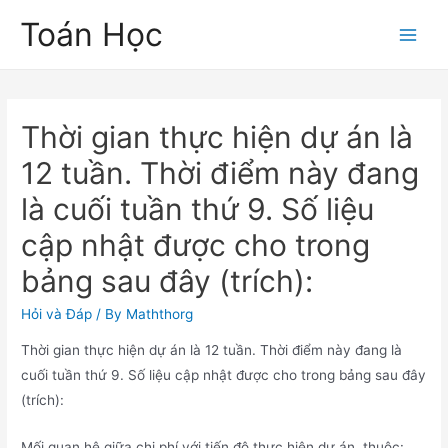
Skip
Toán Học
to
Main
content
Men
Thời gian thực hiện dự án là
12 tuần. Thời điểm này đang
là cuối tuần thứ 9. Số liệu
cập nhật được cho trong
bảng sau đây (trích):
Hỏi và Đáp
/ By
Maththorg
Thời gian thực hiện dự án là 12 tuần. Thời điểm này đang là
cuối tuần thứ 9. Số liệu cập nhật được cho trong bảng sau đây
(trích):
Mối quan hệ giữa chi phí với tiến độ thực hiện dự án, thuộc: