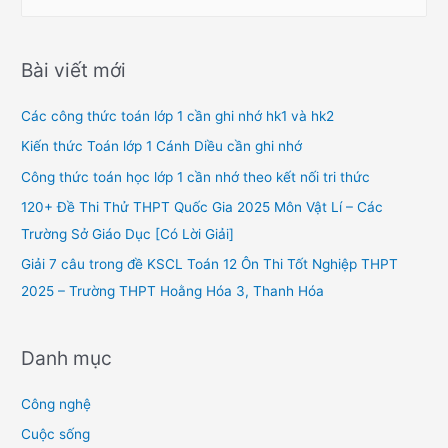
e
a
r
Bài viết mới
c
h
Các công thức toán lớp 1 cần ghi nhớ hk1 và hk2
f
Kiến thức Toán lớp 1 Cánh Diều cần ghi nhớ
o
Công thức toán học lớp 1 cần nhớ theo kết nối tri thức
r
120+ Đề Thi Thử THPT Quốc Gia 2025 Môn Vật Lí – Các
:
Trường Sở Giáo Dục [Có Lời Giải]
Giải 7 câu trong đề KSCL Toán 12 Ôn Thi Tốt Nghiệp THPT
2025 – Trường THPT Hoằng Hóa 3, Thanh Hóa
Danh mục
Công nghệ
Cuộc sống