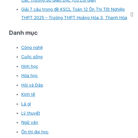
Giải 7 câu trong đề KSCL Toán 12 Ôn Thi Tốt Nghiệp
THPT 2025 – Trường THPT Hoằng Hóa 3, Thanh Hóa
Danh mục
Công nghệ
Cuộc sống
hình học
Hóa học
Hỏi và Đáp
Kinh tế
Là gì
Lý thuyết
Ngữ văn
Ôn thi đại học