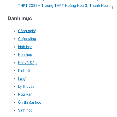
THPT 2025 – Trường THPT Hoằng Hóa 3, Thanh Hóa
Danh mục
Công nghệ
Cuộc sống
hình học
Hóa học
Hỏi và Đáp
Kinh tế
Là gì
Lý thuyết
Ngữ văn
Ôn thi đại học
Sinh học