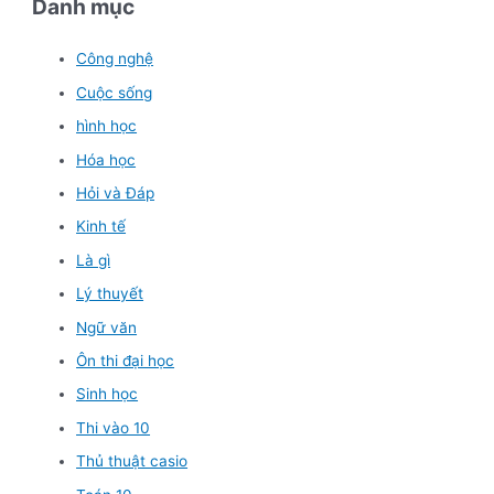
Danh mục
Công nghệ
Cuộc sống
hình học
Hóa học
Hỏi và Đáp
Kinh tế
Là gì
Lý thuyết
Ngữ văn
Ôn thi đại học
Sinh học
Thi vào 10
Thủ thuật casio