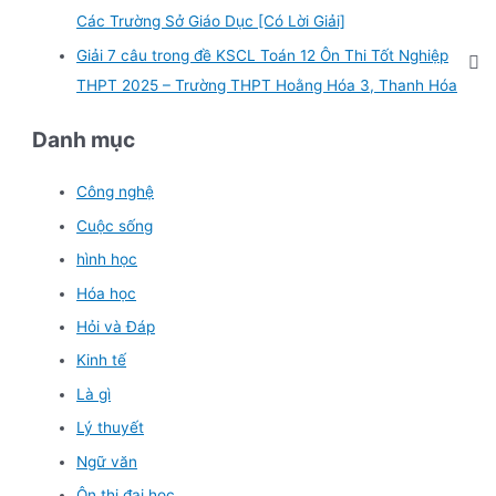
Các Trường Sở Giáo Dục [Có Lời Giải]
Giải 7 câu trong đề KSCL Toán 12 Ôn Thi Tốt Nghiệp
THPT 2025 – Trường THPT Hoằng Hóa 3, Thanh Hóa
Danh mục
Công nghệ
Cuộc sống
hình học
Hóa học
Hỏi và Đáp
Kinh tế
Là gì
Lý thuyết
Ngữ văn
Ôn thi đại học