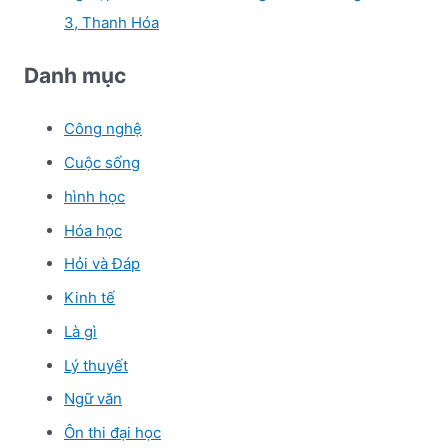
3, Thanh Hóa
Danh mục
Công nghệ
Cuộc sống
hình học
Hóa học
Hỏi và Đáp
Kinh tế
Là gì
Lý thuyết
Ngữ văn
Ôn thi đại học