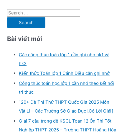
S
e
a
Bài viết mới
r
c
Các công thức toán lớp 1 cần ghi nhớ hk1 và
h
hk2
f
Kiến thức Toán lớp 1 Cánh Diều cần ghi nhớ
o
r
Công thức toán học lớp 1 cần nhớ theo kết nối
:
tri thức
120+ Đề Thi Thử THPT Quốc Gia 2025 Môn
Vật Lí – Các Trường Sở Giáo Dục [Có Lời Giải]
Giải 7 câu trong đề KSCL Toán 12 Ôn Thi Tốt
Nghiệp THPT 2025 – Trường THPT Hoằng Hóa