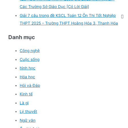
Các Trường Sở Giáo Dục [Có Lời Giải]
Giải 7 câu trong đề KSCL Toán 12 Ôn Thi Tốt Nghiệp
THPT 2025 – Trường THPT Hoằng Hóa 3, Thanh Hóa
Danh mục
Công nghệ
Cuộc sống
hình học
Hóa học
Hỏi và Đáp
Kinh tế
Là gì
Lý thuyết
Ngữ văn