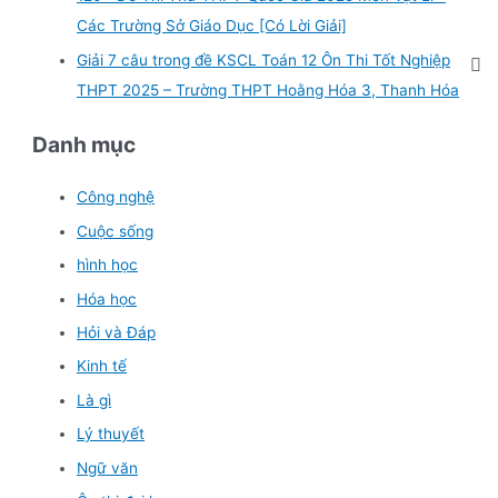
Các Trường Sở Giáo Dục [Có Lời Giải]
Giải 7 câu trong đề KSCL Toán 12 Ôn Thi Tốt Nghiệp
THPT 2025 – Trường THPT Hoằng Hóa 3, Thanh Hóa
Danh mục
Công nghệ
Cuộc sống
hình học
Hóa học
Hỏi và Đáp
Kinh tế
Là gì
Lý thuyết
Ngữ văn