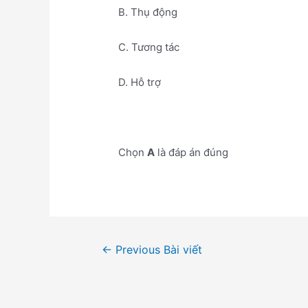
B. Thụ động
C. Tương tác
D. Hỗ trợ
Chọn
A
là đáp án đúng
Điều
←
Previous Bài viết
hướng
bài
viết