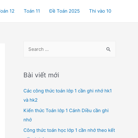
oán 12
Toán 11
Đề Toán 2025
Thi vào 10
S
e
a
r
Bài viết mới
c
Các công thức toán lớp 1 cần ghi nhớ hk1
h
và hk2
f
o
Kiến thức Toán lớp 1 Cánh Diều cần ghi
r
nhớ
:
Công thức toán học lớp 1 cần nhớ theo kết