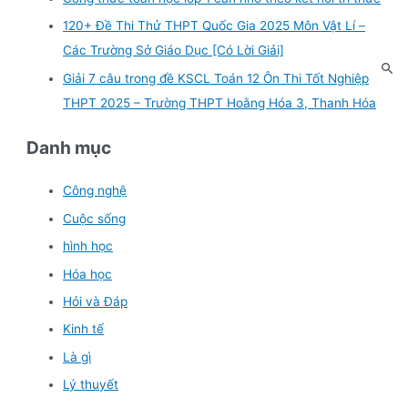
120+ Đề Thi Thử THPT Quốc Gia 2025 Môn Vật Lí –
Các Trường Sở Giáo Dục [Có Lời Giải]
Giải 7 câu trong đề KSCL Toán 12 Ôn Thi Tốt Nghiệp
THPT 2025 – Trường THPT Hoằng Hóa 3, Thanh Hóa
Danh mục
Công nghệ
Cuộc sống
hình học
Hóa học
Hỏi và Đáp
Kinh tế
Là gì
Lý thuyết