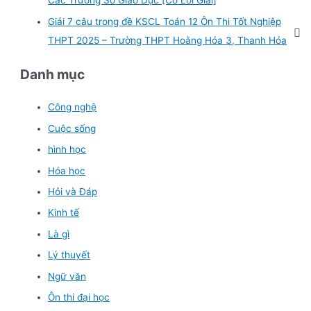
Các Trường Sở Giáo Dục [Có Lời Giải]
:
Giải 7 câu trong đề KSCL Toán 12 Ôn Thi Tốt Nghiệp
THPT 2025 – Trường THPT Hoằng Hóa 3, Thanh Hóa
Danh mục
Công nghệ
Cuộc sống
hình học
Hóa học
Hỏi và Đáp
Kinh tế
Là gì
Lý thuyết
Ngữ văn
Ôn thi đại học