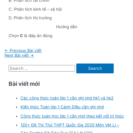
B. Phân tích tài chính
C. Phân tích kinh tế – xã hội
D. Phân tích thị trường
Hướng dẫn
Chọn
C
là đáp án đúng
Điều
←
Previous Bài viết
hướng
Next Bài viết
→
bài
viết
S
e
Bài viết mới
a
r
Các công thức toán lớp 1 cần ghi nhớ hk1 và hk2
c
Kiến thức Toán lớp 1 Cánh Diều cần ghi nhớ
h
f
Công thức toán học lớp 1 cần nhớ theo kết nối tri thức
o
120+ Đề Thi Thử THPT Quốc Gia 2025 Môn Vật Lí –
r