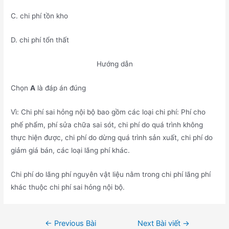
C. chi phí tồn kho
D. chi phí tổn thất
Hướng dẫn
Chọn
A
là đáp án đúng
Vì: Chi phí sai hỏng nội bộ bao gồm các loại chi phí: Phí cho
phế phẩm, phí sửa chữa sai sót, chi phí do quá trình không
thực hiện được, chi phí do dừng quá trình sản xuất, chi phí do
giảm giá bán, các loại lãng phí khác.
Chi phí do lãng phí nguyên vật liệu nằm trong chi phí lãng phí
khác thuộc chi phí sai hỏng nội bộ.
Điều
←
Previous Bài
Next Bài viết
→