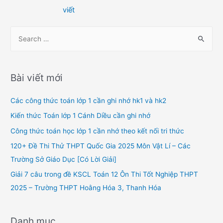
hướng
viết
bài
viết
S
e
a
r
Bài viết mới
c
h
Các công thức toán lớp 1 cần ghi nhớ hk1 và hk2
f
Kiến thức Toán lớp 1 Cánh Diều cần ghi nhớ
o
Công thức toán học lớp 1 cần nhớ theo kết nối tri thức
r
120+ Đề Thi Thử THPT Quốc Gia 2025 Môn Vật Lí – Các
:
Trường Sở Giáo Dục [Có Lời Giải]
Giải 7 câu trong đề KSCL Toán 12 Ôn Thi Tốt Nghiệp THPT
2025 – Trường THPT Hoằng Hóa 3, Thanh Hóa
Danh mục