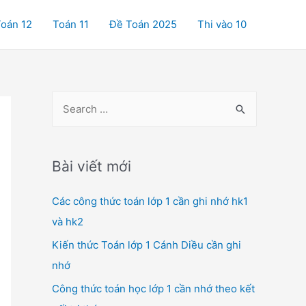
oán 12
Toán 11
Đề Toán 2025
Thi vào 10
S
e
a
r
Bài viết mới
c
Các công thức toán lớp 1 cần ghi nhớ hk1
h
và hk2
f
o
Kiến thức Toán lớp 1 Cánh Diều cần ghi
r
nhớ
:
Công thức toán học lớp 1 cần nhớ theo kết